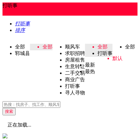
打听事
打听事
排序
全部
全部
顺风车
全部
全部
郓城县
求职招聘
打听事
默认
房屋租售
最新
生意转让
最热
二手交易
商业广告
打听事
寻人寻物
搜索
正在加载...